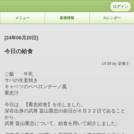
ログイン
メニュー
新着情報
カレンダー
[24年06月20日]
今日の給食
14:04 by 栄養士
ご飯 牛乳
サバの生姜焼き
キャベツのペペロンチーノ風
重忠汁
今日は、【重忠給食】を出しました。
深谷出身の武将 畠山重忠の命日が６月２２日であること
から、
武将 畠山重忠について、給食を用いて紹介しました。