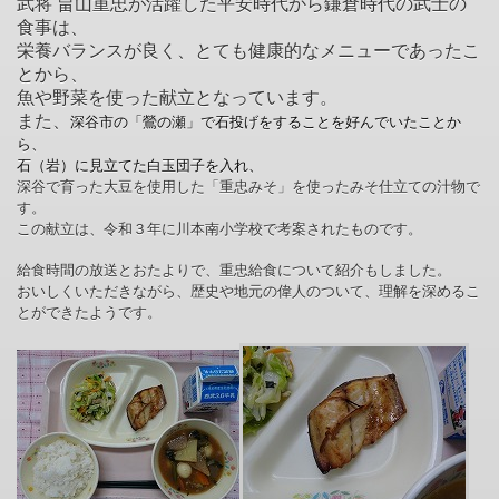
武将 畠山重忠が活躍した平安時代から鎌倉時代の武士の
食事は、
栄養バランスが良く、とても健康的なメニューであったこ
とから、
魚や野菜を使った献立となっています。
また、
深谷市の「鶯の瀬」で石投げをすることを好んで
いたことか
ら、
石（岩）に見立てた白玉団子を入れ、
深谷で育った大豆を使用した「重忠みそ」を使ったみそ仕立ての汁物で
す。
この献立は、令和３年に川本南小学校で考案されたものです。
給食時間の放送とおたよりで、重忠給食について紹介もしました。
おいしくいただきながら、歴史や地元の偉人のついて、理解を深めるこ
とができたようです。