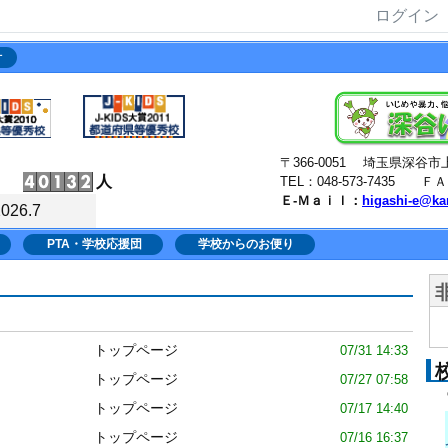
ログイン
針
〒366-0051 埼玉県深
人
TEL：048-573-7435 ＦＡＸ
Ｅ-Ｍａｉｌ：
higashi-e@ka
2026.7
PTA・学校応援団
学校からのお便り
トップページ
07/31 14:33
トップページ
07/27 07:58
トップページ
07/17 14:40
トップページ
07/16 16:37