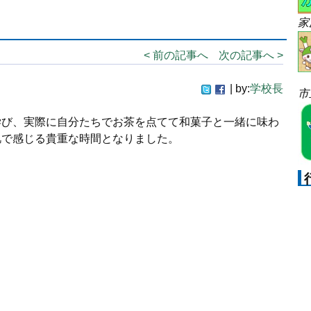
家
< 前の記事へ
次の記事へ >
| by:
学校長
市
学び、実際に自分たちでお茶を点てて和菓子と一緒に味わ
肌で感じる貴重な時間となりました。