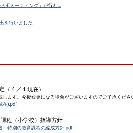
かEミーティング」が行わ...
出を行いました
定（４／１現在）
載します。今後変更になる場合がございますのでご了承くださ
).pdf
育課程（小学校）指導方針
 特別の教育課程の編成方針.pdf