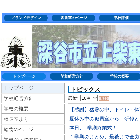
グランドデザイン
図書室のページ
学校評価
トップページ
学校経営方針
学校の概要
トップページ
トピックス
最新
学校経営方針
学校の概要
【感謝】猛暑の中、トイレ・体
夏休み中の職員室から：研修と
校長室より
本日、1学期終業式！
給食のページ
１学期のまとめ、最後まで全力
学校からのお便り