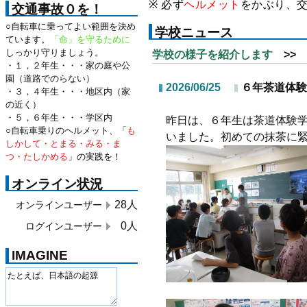
※ 必ず
ヘルメット
をかぶり、
交通事故０を！
○自転車に乗ってよい範囲を決め
学校ニュース
ています。
「命」を守るために
しっかり守りましょう。
学校の様子を紹介します
>> 
・１，２年生・・・家の庭や公
園（道路でのらない）
2026/06/25
６年茶道体験
・３，４年生・・・地区内（家
の近く）
・５，６年生・・・学区内
昨日は、６年生は茶道体験
○自転車乗りのヘルメット、「
も
いました。初めての抹茶に
しかして・とまる・みる・ま
つ・たしかめる
」の実践を！
オンライン状況
28人
オンラインユーザー
0人
ログインユーザー
IMAGINE