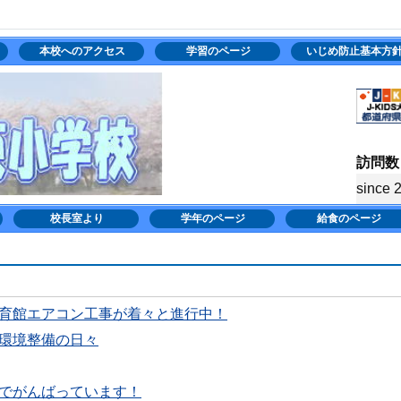
本校へのアクセス
学習のページ
いじめ防止基本方
訪問数
since 
校長室より
学年のページ
給食のページ
育館エアコン工事が着々と進行中！
環境整備の日々
でがんばっています！