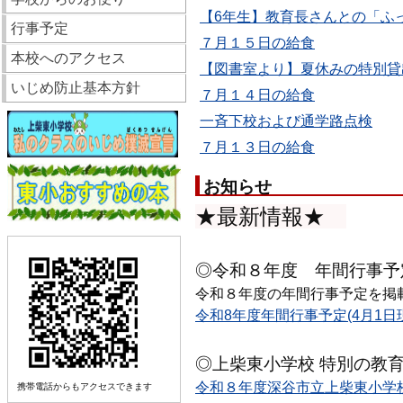
【6年生】教育長さんとの「ふっ
行事予定
７月１５日の給食
本校へのアクセス
【図書室より】夏休みの特別貸
いじめ防止基本方針
７月１４日の給食
一斉下校および通学路点検
７月１３日の給食
お知らせ
★最新情報★
◎令和８年度 年間行事予
令和８年度の年間行事予定を掲
令和8年度年間行事予定(4月1日現在
◎上柴東小学校 特別の教
令和８年度深谷市立上柴東小学校
携帯電話からもアクセスできます