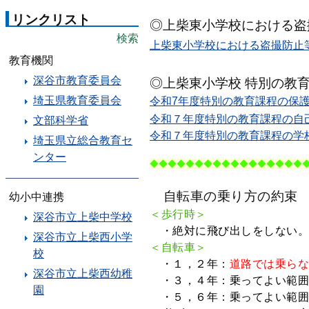
リンクリスト
◎上柴東小学校における盗
検索
上柴東小学校における盗撮防止等
教育機関
深谷市教育委員会
◎上柴東小学校 特別の教
埼玉県教育委員会
令和7年度特別の教育課程の保護者
令和７年度特別の教育課程の自己
文部科学省
令和７年度特別の教育課程の学校
埼玉県立総合教育セ
ンター
◆◆◆
◆◆◆
◆◆◆
◆◆◆
◆◆◆
◆◆
自転車の乗り方の約束
幼小中連携
＜歩行時＞
深谷市立上柴中学校
・絶対に飛び出しをしない
深谷市立上柴西小学
＜自転車＞
校
・１，２年：
道路では乗ら
深谷市立上柴西幼稚
・３，４年：乗ってよい範囲
園
・５，６年：乗ってよい範囲