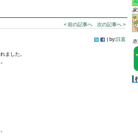
家
< 前の記事へ
次の記事へ >
| by:
日直
市
されました。
た。
た。