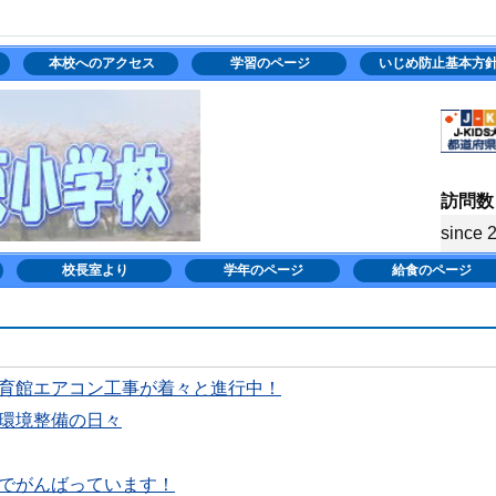
本校へのアクセス
学習のページ
いじめ防止基本方
訪問数
since 
校長室より
学年のページ
給食のページ
育館エアコン工事が着々と進行中！
環境整備の日々
でがんばっています！