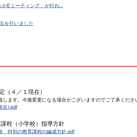
かEミーティング」が行わ...
出を行いました
定（４／１現在）
載します。今後変更になる場合がございますのでご了承くださ
).pdf
育課程（小学校）指導方針
 特別の教育課程の編成方針.pdf