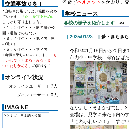
※ 必ず
ヘルメット
をかぶり、
交通事故０を！
○自転車に乗ってよい範囲を決め
学校ニュース
ています。
「命」を守るために
しっかり守りましょう。
学校の様子を紹介します
>> 
・１，２年生・・・家の庭や公
園（道路でのらない）
2025/01/23
夢・きらきら
・３，４年生・・・地区内（家
の近く）
・５，６年生・・・学区内
令和7年1月18日から20
○自転車乗りのヘルメット、「
も
市内小・中学校、深谷はば
しかして・とまる・みる・ま
つ・たしかめる
」の実践を！
オンライン状況
7人
オンラインユーザー
0人
ログインユーザー
IMAGINE
なかよし・そよかぜでは、2
会場は、見学に来た市内の
「これかわいい！」「すご