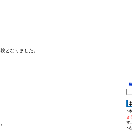
体験となりました。
W
○
き
す
た。
○