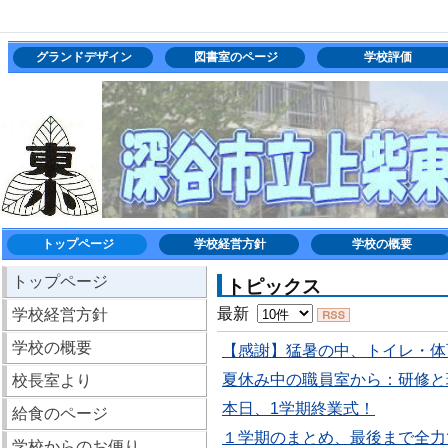
グランドデザイン
図書室のページ
学校評価
トップページ
学校経営方針
学校の概要
トップページ
トピックス
最新
学校経営方針
学校の概要
【感謝】猛暑の中、トイレ・体
夏休み中の職員室から：研修と
校長室より
本日、1学期終業式！
給食のページ
１学期のまとめ、最後まで全力
学校からのお便り