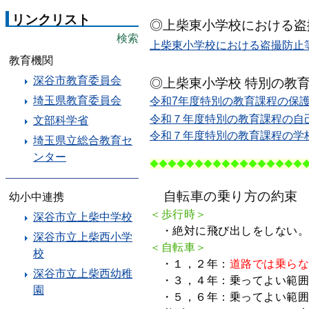
リンクリスト
◎上柴東小学校における盗
検索
上柴東小学校における盗撮防止等
教育機関
深谷市教育委員会
◎上柴東小学校 特別の教
埼玉県教育委員会
令和7年度特別の教育課程の保護者
令和７年度特別の教育課程の自己
文部科学省
令和７年度特別の教育課程の学校
埼玉県立総合教育セ
ンター
◆◆◆
◆◆◆
◆◆◆
◆◆◆
◆◆◆
◆◆
自転車の乗り方の約束
幼小中連携
＜歩行時＞
深谷市立上柴中学校
・絶対に飛び出しをしない
深谷市立上柴西小学
＜自転車＞
校
・１，２年：
道路では乗ら
深谷市立上柴西幼稚
・３，４年：乗ってよい範囲
園
・５，６年：乗ってよい範囲