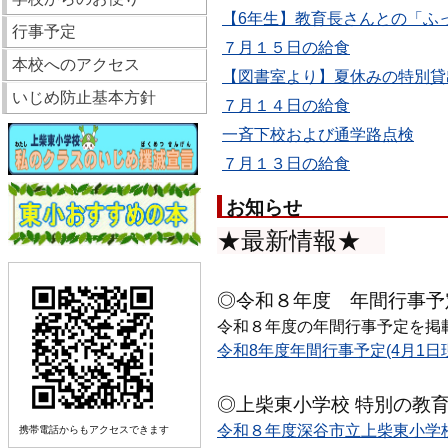
【6年生】教育長さんとの「ふっ
行事予定
７月１５日の給食
本校へのアクセス
【図書室より】夏休みの特別貸
いじめ防止基本方針
７月１４日の給食
一斉下校および通学路点検
７月１３日の給食
お知らせ
★最新情報★
◎令和８年度 年間行事予
令和８年度の年間行事予定を掲
令和8年度年間行事予定(4月1日現在
◎上柴東小学校 特別の教
令和８年度深谷市立上柴東小学校
携帯電話からもアクセスできます