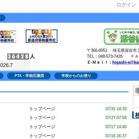
ログイン
針
〒366-0051 埼玉県深
人
TEL：048-573-7435 ＦＡＸ
Ｅ-Ｍａｉｌ：
higashi-e@ka
2026.7
PTA・学校応援団
学校からのお便り
トップページ
07/31 14:33
トップページ
07/27 07:58
トップページ
07/17 14:40
トップページ
07/16 16:37