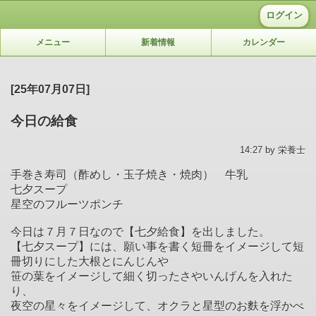
ログイン
メニュー
新着情報
カレンダー
[25年07月07日]
今日の給食
14:27 by 栄養士
手巻き寿司（酢めし・玉子焼き・焼肉） 牛乳
七夕スープ
星空のフルーツポンチ
今日は７月７日なので【七夕給食】を出しました。
【七夕スープ】には、願い事を書く短冊をイメージして短
冊切りにした大根とにんじんや
笹の葉をイメージして細く切ったさやいんげんを入れた
り、
夜空の星々をイメージして、オクラと星型のお麩を浮かべ