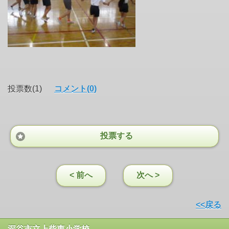
投票数(1)
コメント(0)
投票する
< 前へ
次へ >
<<戻る
深谷市立上柴東小学校