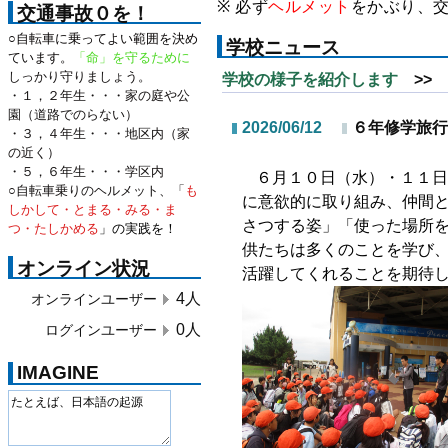
※ 必ず
ヘルメット
をかぶり、
交通事故０を！
○自転車に乗ってよい範囲を決め
学校ニュース
ています。
「命」を守るために
しっかり守りましょう。
学校の様子を紹介します
>> 
・１，２年生・・・家の庭や公
園（道路でのらない）
2026/06/12
６年修学旅行
・３，４年生・・・地区内（家
の近く）
・５，６年生・・・学区内
６月１０日（水）・１１日
○自転車乗りのヘルメット、「
も
に意欲的に取り組み、仲間
しかして・とまる・みる・ま
さつする姿」「使った場所
つ・たしかめる
」の実践を！
供たちは多くのこ
とを学び
オンライン状況
活躍してくれることを期
待
4人
オンラインユーザー
0人
ログインユーザー
IMAGINE