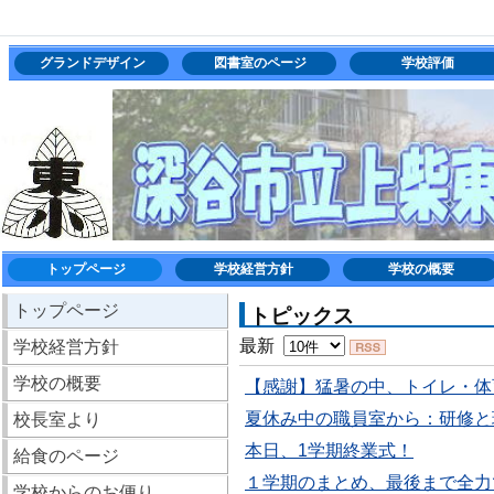
グランドデザイン
図書室のページ
学校評価
トップページ
学校経営方針
学校の概要
トップページ
トピックス
最新
学校経営方針
学校の概要
【感謝】猛暑の中、トイレ・体
夏休み中の職員室から：研修と
校長室より
本日、1学期終業式！
給食のページ
１学期のまとめ、最後まで全力
学校からのお便り