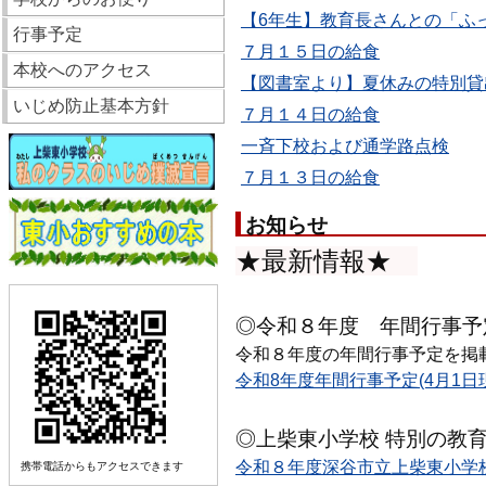
【6年生】教育長さんとの「ふっ
行事予定
７月１５日の給食
本校へのアクセス
【図書室より】夏休みの特別貸
いじめ防止基本方針
７月１４日の給食
一斉下校および通学路点検
７月１３日の給食
お知らせ
★最新情報★
◎令和８年度 年間行事予
令和８年度の年間行事予定を掲
令和8年度年間行事予定(4月1日現在
◎上柴東小学校 特別の教
令和８年度深谷市立上柴東小学校
携帯電話からもアクセスできます