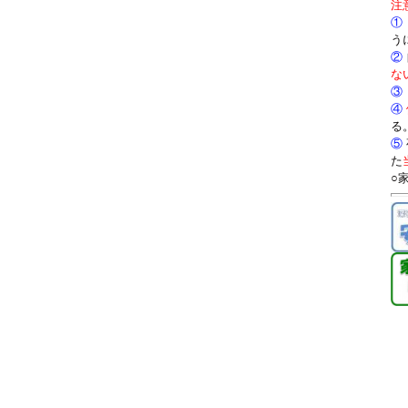
注
①
う
②
な
③
④
る
⑤
た
○