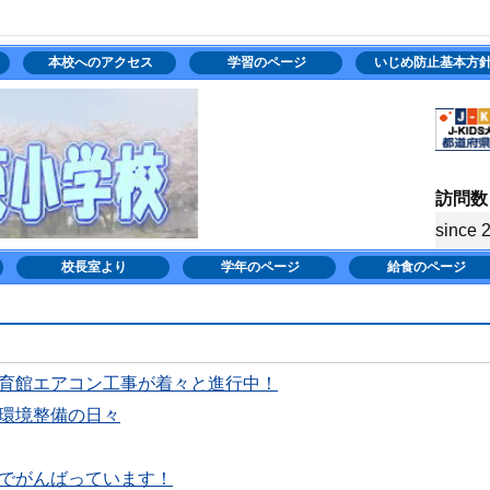
本校へのアクセス
学習のページ
いじめ防止基本方
訪問数
since 
校長室より
学年のページ
給食のページ
育館エアコン工事が着々と進行中！
環境整備の日々
でがんばっています！