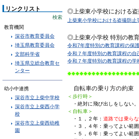
リンクリスト
◎上柴東小学校における盗
検索
上柴東小学校における盗撮防止等
教育機関
深谷市教育委員会
◎上柴東小学校 特別の教
埼玉県教育委員会
令和7年度特別の教育課程の保護者
令和７年度特別の教育課程の自己
文部科学省
令和７年度特別の教育課程の学校
埼玉県立総合教育セ
ンター
◆◆◆
◆◆◆
◆◆◆
◆◆◆
◆◆◆
◆◆
自転車の乗り方の約束
幼小中連携
＜歩行時＞
深谷市立上柴中学校
・絶対に飛び出しをしない
深谷市立上柴西小学
＜自転車＞
校
・１，２年：
道路では乗ら
深谷市立上柴西幼稚
・３，４年：乗ってよい範囲
園
・５，６年：乗ってよい範囲