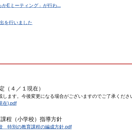
かEミーティング」が行わ...
出を行いました
定（４／１現在）
載します。今後変更になる場合がございますのでご了承くださ
).pdf
育課程（小学校）指導方針
 特別の教育課程の編成方針.pdf