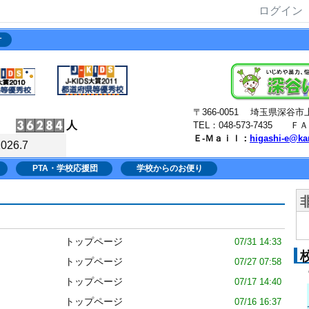
ログイン
針
〒366-0051 埼玉県深
人
TEL：048-573-7435 ＦＡＸ
Ｅ-Ｍａｉｌ：
higashi-e@ka
2026.7
PTA・学校応援団
学校からのお便り
トップページ
07/31 14:33
トップページ
07/27 07:58
トップページ
07/17 14:40
トップページ
07/16 16:37