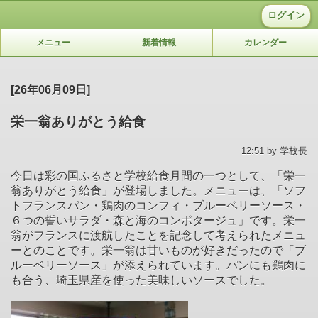
ログイン
メニュー
新着情報
カレンダー
[26年06月09日]
栄一翁ありがとう給食
12:51 by 学校長
今日は彩の国ふるさと学校給食月間の一つとして、「栄一
翁ありがとう給食」が登場しました。メニューは、「ソフ
トフランスパン・鶏肉のコンフィ・ブルーベリーソース・
６つの誓いサラダ・森と海のコンポタージュ」です。栄一
翁がフランスに渡航したことを記念して考えられたメニュ
ーとのことです。栄一翁は甘いものが好きだったので「ブ
ルーベリーソース」が添えられています。パンにも鶏肉に
も合う、埼玉県産を使った美味しいソースでした。