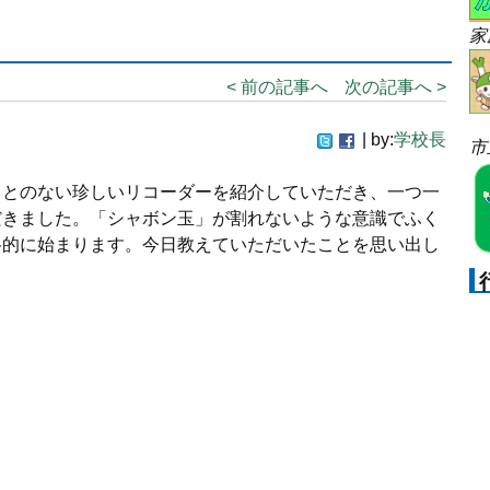
家
< 前の記事へ
次の記事へ >
| by:
学校長
市
ことのない珍しいリコーダーを紹介していただき、一つ一
だきました。「シャボン玉」が割れないような意識でふく
格的に始まります。今日教えていただいたことを思い出し