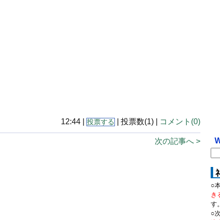
12:44 |
| 投票数(1) |
コメント(0)
投票する
W
次の記事へ >
○
き
す
○