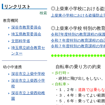
リンクリスト
◎上柴東小学校における盗
検索
上柴東小学校における盗撮防止等
教育機関
深谷市教育委員会
◎上柴東小学校 特別の教
埼玉県教育委員会
令和7年度特別の教育課程の保護者
令和７年度特別の教育課程の自己
文部科学省
令和７年度特別の教育課程の学校
埼玉県立総合教育セ
ンター
◆◆◆
◆◆◆
◆◆◆
◆◆◆
◆◆◆
◆◆
自転車の乗り方の約束
幼小中連携
＜歩行時＞
深谷市立上柴中学校
・絶対に飛び出しをしない
深谷市立上柴西小学
＜自転車＞
校
・１，２年：
道路では乗ら
深谷市立上柴西幼稚
・３，４年：乗ってよい範囲
園
・５，６年：乗ってよい範囲