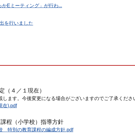
かEミーティング」が行わ...
出を行いました
定（４／１現在）
載します。今後変更になる場合がございますのでご了承くださ
).pdf
育課程（小学校）指導方針
 特別の教育課程の編成方針.pdf