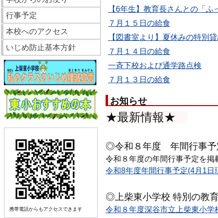
【6年生】教育長さんとの「ふっ
行事予定
７月１５日の給食
本校へのアクセス
【図書室より】夏休みの特別貸
いじめ防止基本方針
７月１４日の給食
一斉下校および通学路点検
７月１３日の給食
お知らせ
★最新情報★
◎令和８年度 年間行事予
令和８年度の年間行事予定を掲
令和8年度年間行事予定(4月1日現在
◎上柴東小学校 特別の教
令和８年度深谷市立上柴東小学校
携帯電話からもアクセスできます