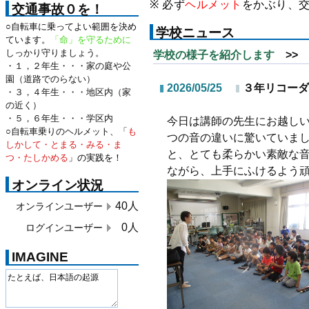
※ 必ず
ヘルメット
をかぶり、
交通事故０を！
○自転車に乗ってよい範囲を決め
学校ニュース
ています。
「命」を守るために
しっかり守りましょう。
学校の様子を紹介します
>> 
・１，２年生・・・家の庭や公
園（道路でのらない）
2026/05/25
３年リコーダ
・３，４年生・・・地区内（家
の近く）
・５，６年生・・・学区内
今日は講師の先生にお越し
○自転車乗りのヘルメット、「
も
つの音の違いに驚いていま
しかして・とまる・みる・ま
と、とても柔らかい素敵な
つ・たしかめる
」の実践を！
ながら、上手にふけるよう
オンライン状況
40人
オンラインユーザー
0人
ログインユーザー
IMAGINE