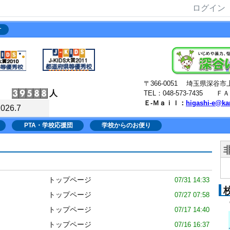
ログイン
針
〒366-0051 埼玉県深
人
TEL：048-573-7435 ＦＡＸ
Ｅ-Ｍａｉｌ：
higashi-e@ka
2026.7
PTA・学校応援団
学校からのお便り
トップページ
07/31 14:33
トップページ
07/27 07:58
トップページ
07/17 14:40
トップページ
07/16 16:37