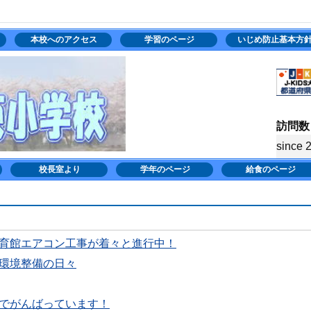
本校へのアクセス
学習のページ
いじめ防止基本方
訪問数
since 
校長室より
学年のページ
給食のページ
育館エアコン工事が着々と進行中！
環境整備の日々
でがんばっています！