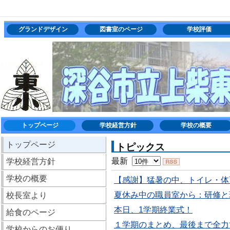
グランドデザイン
図書室のページ
学校評価
トップページ
学校経営方針
学校の概要
トップページ
トピックス
最新
学校経営方針
学校の概要
【感謝】猛暑の中、トイレ・体
夏休み中の職員室から：研修と
校長室より
本日、1学期終業式！
給食のページ
１学期のまとめ、最後まで全力
学校からのお便り