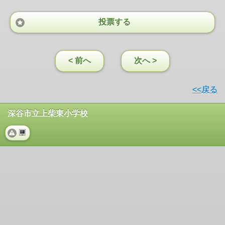
投票する
< 前へ
次へ >
<<戻る
深谷市立上柴東小学校