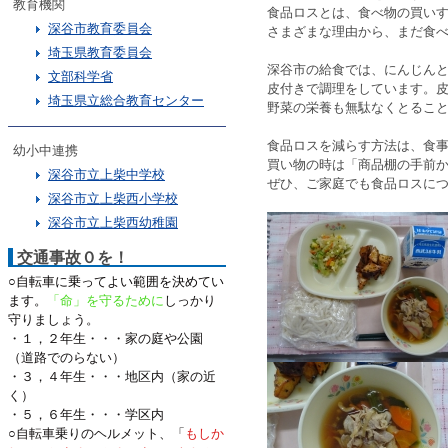
教育機関
食品ロスとは、食べ物の買い
深谷市教育委員会
さまざまな理由から、まだ食
埼玉県教育委員会
深谷市の給食では、にんじん
文部科学省
皮付きで調理をしています。
埼玉県立総合教育センター
野菜の栄養も
無駄なく
とるこ
食品ロスを減らす方法は、食
幼小中連携
買い物の時は「商品棚の手前
深谷市立上柴中学校
ぜひ、ご家庭でも食品ロスに
深谷市立上柴西小学校
深谷市立上柴西幼稚園
交通事故０を！
○自転車に乗ってよい範囲を決めてい
ます。
「命」を守るために
しっかり
守りましょう。
・１，２年生・・・家の庭や公園
（道路でのらない）
・３，４年生・・・地区内（家の近
く）
・５，６年生・・・学区内
○自転車乗りのヘルメット、「
もしか