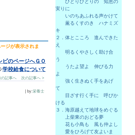
ひとりひとりの 知恵の
実りに
いのちあふれる声かけて
薫るくすのき ハナミズ
キ
２．体とこころ 進んできた
え
ページが表示されま
明るくやさしく助け合
う
シピのページへＧＯ
うたよ望よ 伸びる力
学校給食について
よ
前の記事へ
次の記事へ >
強く生きぬく手をあげ
て
| by:
栄養士
目ざす行く手に 呼びか
ける
３．海原越えて地球をめぐる
上柴東のおどる夢
花も小鳥も 風も仲よし
愛をひろげて友よいま