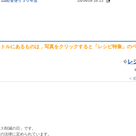
給食便り３０年度
18/04/09 16:13
イトルにあるものは，写真をクリックすると「レシピ特集」の
レ
< 
ロス削減の日」です。
めの法律に定められています。