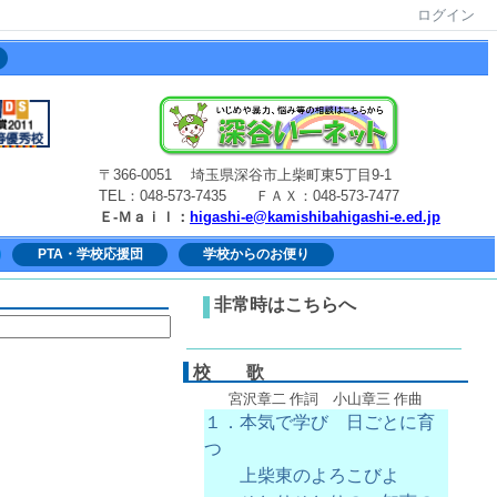
ログイン
〒366-0051 埼玉県深谷市上柴町東5丁目9-1
TEL：048-573-7435 ＦＡＸ：048-573-7477
Ｅ-Ｍａｉｌ：
higashi-e@kamishibahigashi-e.ed.jp
PTA・学校応援団
学校からのお便り
非常時はこちらへ
校 歌
宮沢章二 作詞 小山章三 作曲
１．本気で学び 日ごとに育
つ
上柴東のよろこびよ