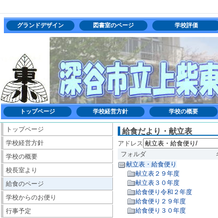
グランドデザイン
図書室のページ
学校評価
トップページ
学校経営方針
学校の概要
トップページ
給食だより・献立表
学校経営方針
アドレス
フォルダ
学校の概要
献立表・給食便り
校長室より
献立表２９年度
献立表３０年度
給食のページ
給食便り令和２年度
学校からのお便り
給食便り２９年度
給食便り３０年度
行事予定