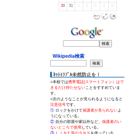
30
31
1
2
3
4
5
Wikipedia検索
ﾈｯﾄﾄﾗﾌﾞﾙ未然防止を！
○本校では
携帯電話(スマートフォン）はで
きるだけ持たせない
ことをすすめていま
す。
○次のようなことが見られるようになると
注意信号
です。
①
ロックをかけて
保護者が見られない
よ
うになっている。
②
自分の部屋や家以外など、
保護者のい
ないところで使用
している。
③
ＬＩＮＥ等のＳＮＳ
を使っている。