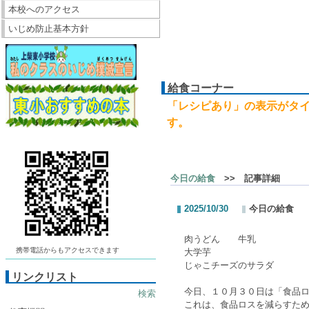
本校へのアクセス
いじめ防止基本方針
給食コーナー
「レシピあり」の表示がタ
す。
今日の給食
>> 記事詳細
2025/10/30
今日の給食
肉うどん 牛乳
携帯電話からもアクセスできます
大学芋
じゃこチーズのサラダ
リンクリスト
今日、１０月３０日は「食品
検索
これは、食品ロスを減らすた