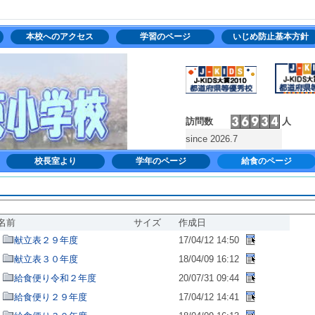
本校へのアクセス
学習のページ
いじめ防止基本方針
訪問数
人
since 2026.7
校長室より
学年のページ
給食のページ
名前
サイズ
作成日
献立表２９年度
17/04/12 14:50
献立表３０年度
18/04/09 16:12
給食便り令和２年度
20/07/31 09:44
給食便り２９年度
17/04/12 14:41