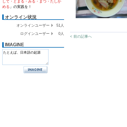
して・とまる・みる・まつ・たしか
める
」の実践を！
オンライン状況
オンラインユーザー
51人
ログインユーザー
0人
< 前の記事へ
IMAGINE